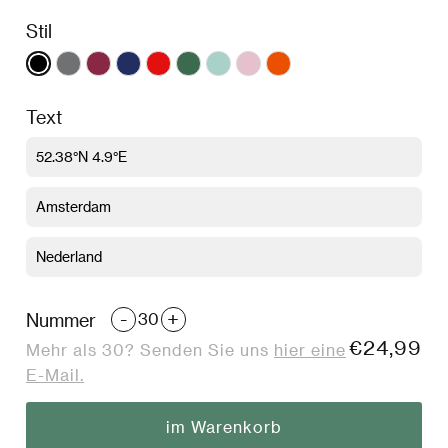
-
-
-
-
Blue
-
-
-
-
-
-
Stil
500ml
500ml
500ml
500ml
-
500ml
500ml
500ml
500ml
500ml
500ml
500ml
Text
-
+
Nummer
€24,99
Mehr als 30? Senden Sie uns
hier eine
E-Mail.
im Warenkorb