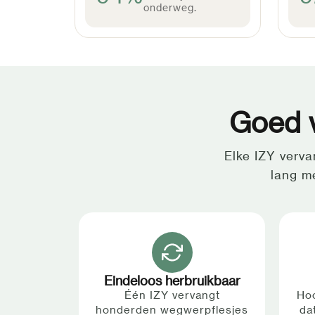
onderweg.
Goed v
Elke IZY verv
lang m
Eindeloos herbruikbaar
Één IZY vervangt
Hoo
honderden wegwerpflesjes
da