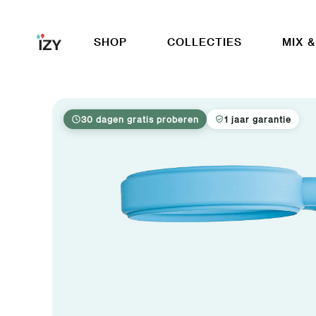
Ga naar inhoud
SHOP
COLLECTIES
MIX &
30 dagen gratis proberen
1 jaar garantie