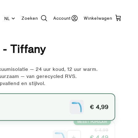
Zoeken
Account
Winkelwagen
Taal
 - Tiffany
uumisolatie — 24 uur koud, 12 uur warm.
duurzaam — van gerecycled RVS.
vallend en stijlvol.
€ 4,99
MEEST POPULAIR
€ 4,99
+
€ 4,49