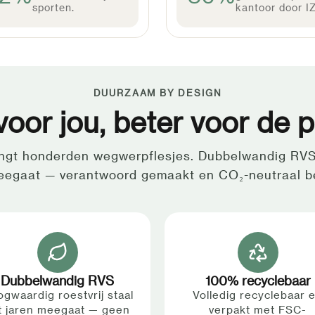
sporten.
kantoor door IZ
DUURZAAM BY DESIGN
oor jou, beter voor de p
angt honderden wegwerpflesjes. Dubbelwandig RVS
eegaat — verantwoord gemaakt en CO₂-neutraal b
Dubbelwandig RVS
100% recyclebaar
gwaardig roestvrij staal
Volledig recyclebaar 
t jaren meegaat — geen
verpakt met FSC-