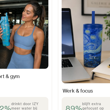
rt & gym
Werk & focus
drinkt door IZY
blijft extra
92%
89%
meer water bij
gefocust op