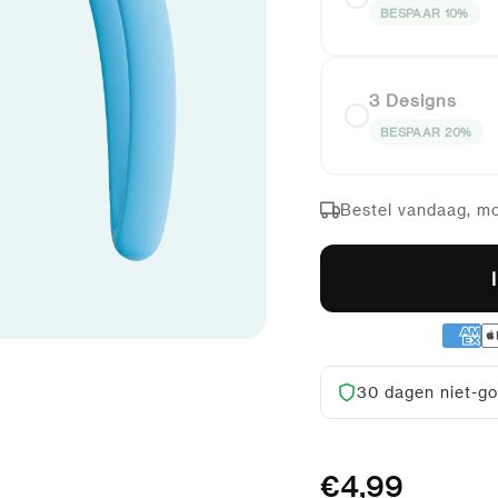
BESPAAR 10%
3 Designs
BESPAAR 20%
Bestel vandaag, mo
30 dagen niet-go
Accessoires
€4,99