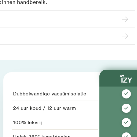
d binnen handbereik.
Dubbelwandige vacuümisolatie
24 uur koud / 12 uur warm
100% lekvrij
Uniek 360° kunstdesign