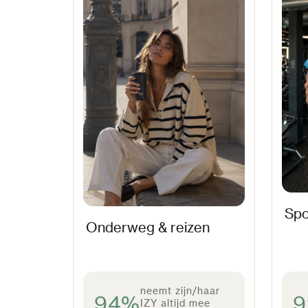
Spo
Onderweg & reizen
neemt zijn/haar
94%
IZY altijd mee