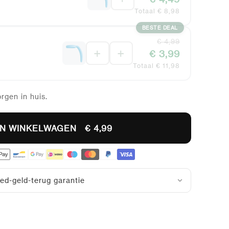
Totaal € 8,98
BESTE DEAL
€ 4,99
+
+
€ 3,99
Totaal € 11,98
rgen in huis.
IN WINKELWAGEN
€ 4,99
ed-geld-terug garantie