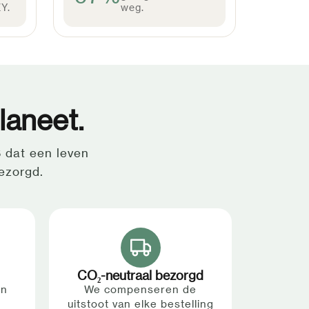
Y.
weg.
laneet.
 dat een leven
ezorgd.
CO₂-neutraal bezorgd
en
We compenseren de
uitstoot van elke bestelling