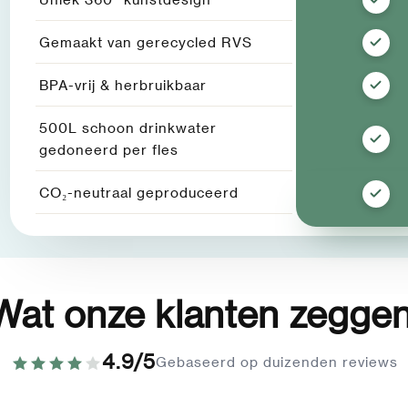
Gemaakt van gerecycled RVS
BPA-vrij & herbruikbaar
500L schoon drinkwater
gedoneerd per fles
CO₂-neutraal geproduceerd
Wat onze klanten zeggen
4.9/5
Gebaseerd op duizenden reviews