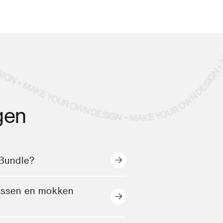
gen
 Bundle?
lessen en mokken