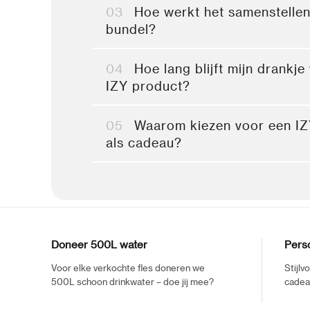
03
Hoe werkt het samenstellen
bundel?
04
Hoe lang blijft mijn drankj
IZY product?
05
Waarom kiezen voor een IZY
als cadeau?
Doneer 500L water
Perso
Voor elke verkochte fles doneren we
Stijlv
500L schoon drinkwater – doe jij mee?
cadeau