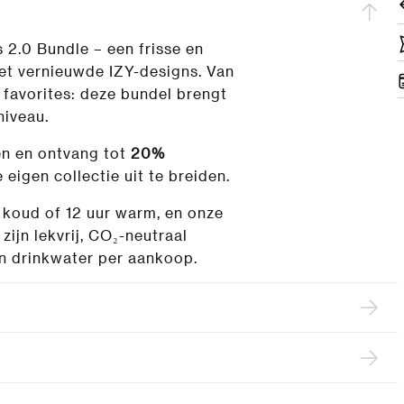
 2.0 Bundle – een frisse en
met vernieuwde IZY-designs. Van
me favorites: deze bundel brengt
niveau.
en en ontvang tot
20%
 eigen collectie uit te breiden.
 koud of 12 uur warm, en onze
ijn lekvrij, CO₂-neutraal
n drinkwater per aankoop.