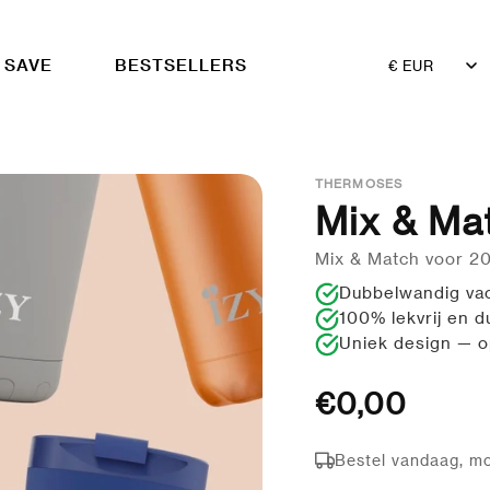
 SAVE
BESTSELLERS
Land/Regio
THERMOSES
Mix & Mat
Mix & Match voor 2
Dubbelwandig vac
100% lekvrij en 
Uniek design — op
€0,00
Bestel vandaag, mo