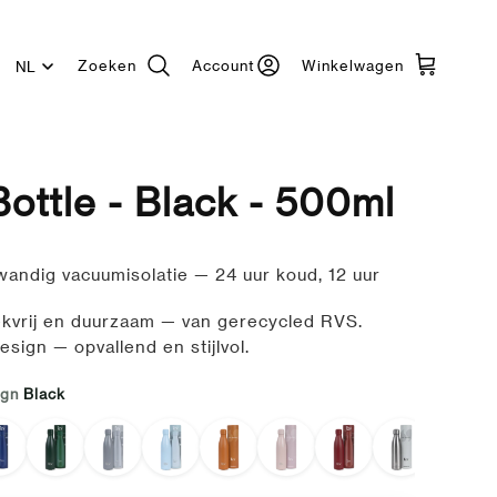
Zoeken
Account
Winkelwagen
Taal
Bottle - Black - 500ml
andig vacuumisolatie — 24 uur koud, 12 uur
kvrij en duurzaam — van gerecycled RVS.
esign — opvallend en stijlvol.
ign
Black