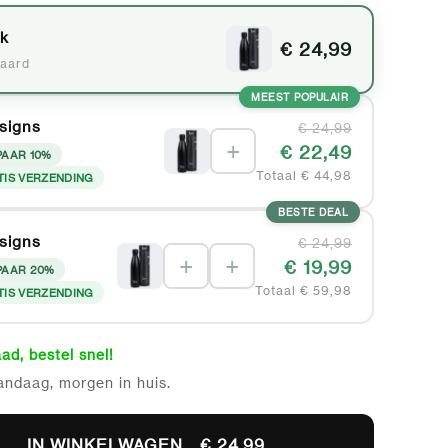
uk
€ 24,99
aard
MEEST POPULAIR
signs
€ 24,99
+
€ 22,49
PAAR 10%
Totaal € 44,98
TIS VERZENDING
BESTE DEAL
signs
€ 24,99
+
+
€ 19,99
PAAR 20%
Totaal € 59,98
TIS VERZENDING
ad, bestel snel!
andaag, morgen in huis.
IN WINKELWAGEN
€ 24,99