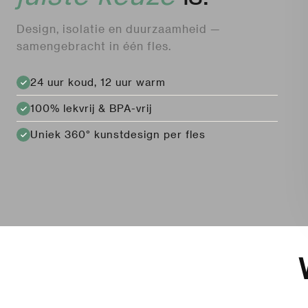
Design, isolatie en duurzaamheid —
samengebracht in één fles.
24 uur koud, 12 uur warm
100% lekvrij & BPA-vrij
Uniek 360° kunstdesign per fles