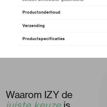
Productonderhoud
Verzending
Productspecificaties
Waarom IZY de
juiste keuze
is.