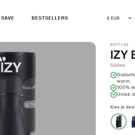
 SAVE
BESTSELLERS
Land/Regio
BOTTLES
IZY 
500ml
Dubbelw
warm.
100% le
Uniek d
Kies je des