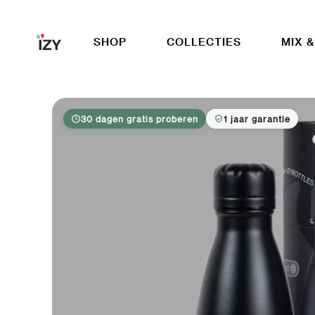
Ga naar inhoud
SHOP
COLLECTIES
MIX &
30 dagen gratis proberen
1 jaar garantie