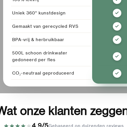
Uniek 360° kunstdesign
Gemaakt van gerecycled RVS
BPA-vrij & herbruikbaar
500L schoon drinkwater
gedoneerd per fles
CO₂-neutraal geproduceerd
Wat onze klanten zeggen
4.9/5
Gebaseerd op duizenden reviews