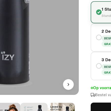
1 St
Stand
2 De
BES
GRA
3 De
BES
GRA
Op voorra
Bestel v