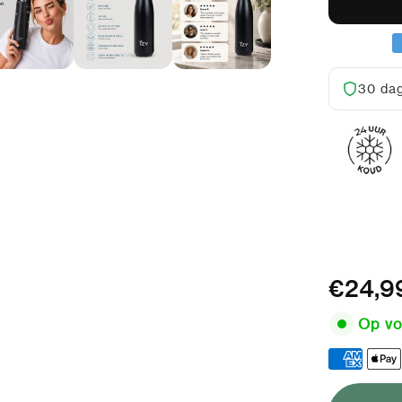
30 dag
500ml
€24,9
Op vo