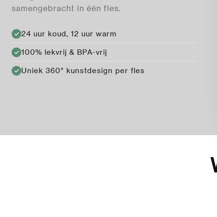
samengebracht in één fles.
24 uur koud, 12 uur warm
100% lekvrij & BPA-vrij
Uniek 360° kunstdesign per fles