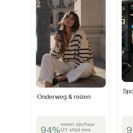
Spo
Onderweg & reizen
neemt zijn/haar
94%
IZY altijd mee