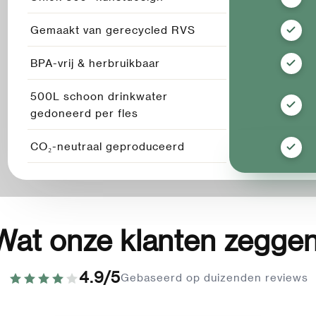
Gemaakt van gerecycled RVS
BPA-vrij & herbruikbaar
500L schoon drinkwater
gedoneerd per fles
CO₂-neutraal geproduceerd
Wat onze klanten zeggen
4.9/5
Gebaseerd op duizenden reviews