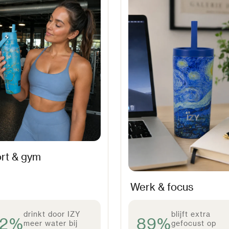
rt & gym
Werk & focus
drinkt door IZY
blijft extra
92%
89%
meer water bij
gefocust op