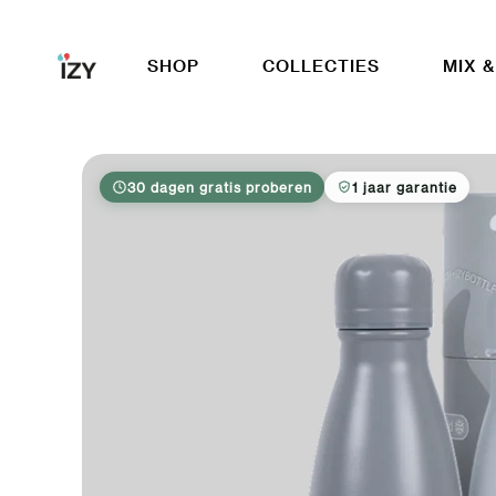
Ga naar inhoud
SHOP
COLLECTIES
MIX &
30 dagen gratis proberen
1 jaar garantie