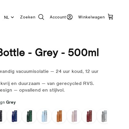
Zoeken
Account
Winkelwagen
Taal
Bottle - Grey - 500ml
andig vacuumisolatie — 24 uur koud, 12 uur
kvrij en duurzaam — van gerecycled RVS.
esign — opvallend en stijlvol.
ign
Grey