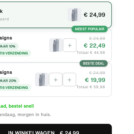
uk
€ 24,99
aard
MEEST POPULAIR
signs
€ 24,99
+
€ 22,49
PAAR 10%
Totaal € 44,98
TIS VERZENDING
BESTE DEAL
signs
€ 24,99
+
+
€ 19,99
PAAR 20%
Totaal € 59,98
TIS VERZENDING
ad, bestel snel!
andaag, morgen in huis.
IN WINKELWAGEN
€ 24,99