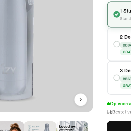
1 St
Stand
2 De
BES
GRA
3 De
BES
GRA
Op voorra
Bestel v