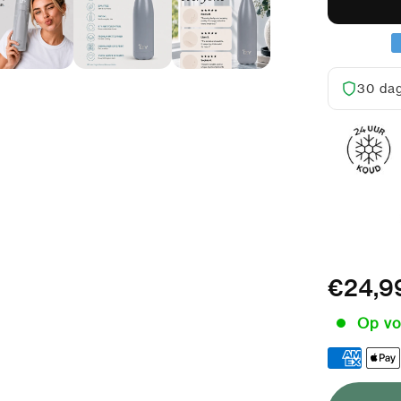
30 dag
500ml
€24,9
Op vo