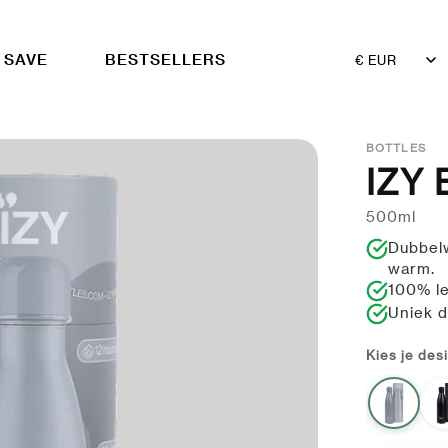
 SAVE
BESTSELLERS
Land/Regio
BOTTLES
IZY 
500ml
Dubbelw
warm.
100% le
Uniek d
Kies je des