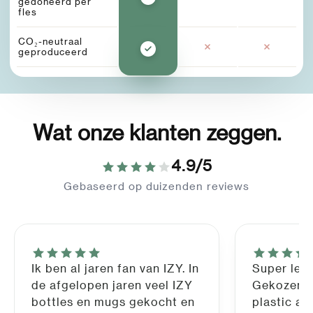
gedoneerd per
fles
CO₂-neutraal
geproduceerd
Wat onze klanten zeggen.
4.9/5
Gebaseerd op duizenden reviews
Ik ben al jaren fan van IZY. In
Super leu
de afgelopen jaren veel IZY
Gekozen o
bottles en mugs gekocht en
plastic af