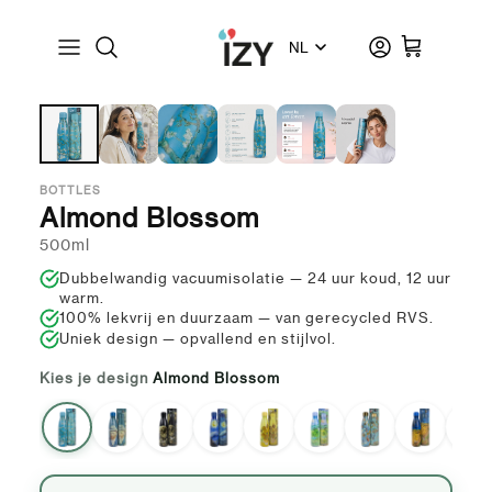
Ga naar inhoud
Taal
Account
Winkelwage
30 dagen gratis proberen
1 jaar garantie
Officiële collectie
Vaatwasmachinebestendig
BOTTLES
Almond Blossom
500ml
Dubbelwandig vacuumisolatie — 24 uur koud, 12 uur
warm.
100% lekvrij en duurzaam — van gerecycled RVS.
Uniek design — opvallend en stijlvol.
Kies je design
Almond Blossom