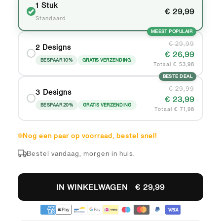
1 Stuk
€ 29,99
Standaard
MEEST POPULAIR
€ 29,99
2 Designs
€ 26,99
BESPAAR 10%
GRATIS VERZENDING
Totaal € 53,98
BESTE DEAL
€ 29,99
3 Designs
€ 23,99
BESPAAR 20%
GRATIS VERZENDING
Totaal € 71,98
Nog een paar op voorraad, bestel snel!
Bestel vandaag, morgen in huis.
IN WINKELWAGEN
€ 29,99