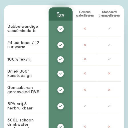
Gewone
Standaard
waterflessen
thermosflessen
Dubbelwandige
vacuümisolatie
24 uur koud / 12
uur warm
100% lekvrij
Uniek 360°
kunstdesign
Gemaakt van
gerecycled RVS
BPA-vrij &
herbruikbaar
500L schoon
drinkwater