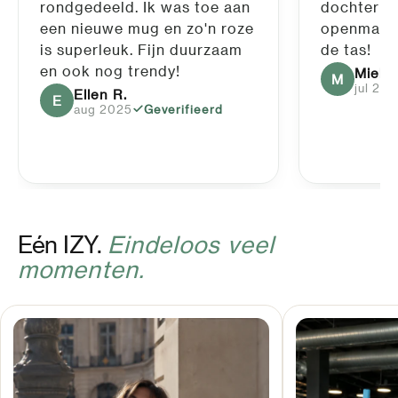
rondgedeeld. Ik was toe aan
dochter v
een nieuwe mug en zo'n roze
openmaken 
is superleuk. Fijn duurzaam
de tas!
en ook nog trendy!
Mieke
M
jul 20
Ellen R.
E
aug 2025
Geverifieerd
Eén IZY.
Eindeloos veel
momenten.